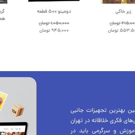
زیر خاکی
دومینو 500 قطعه
همر
615,00
تومان
1,050,000
تومان
553,5
تومان
945,000
تومان
 سال ۱۴۰۰ با هدف تامین بهترین تجهیزات جانبی
‌های فکری خلاقانه در تهران
آموزش و سرگرمی باید در