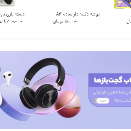
پوشه دکمه دار ساده A4
دسته بازی دوبل 
ان
50,000
تومان
1,700,000
تو