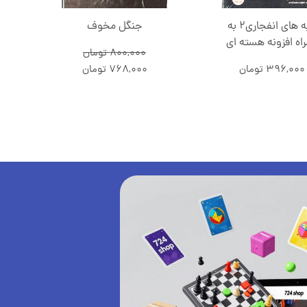
گربه های انفجاری2 به
جنگل مخوف
اه افزونه هسته ای
800,000
تومان
396,000
تومان
768,000
تومان