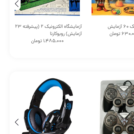
مایش
آزمایشگاه الکترونیک 2 (پیشرفته 23
اپت
630,0
تومان
آزمایش) روبوکارنا
1,485,000
تومان