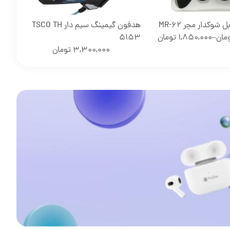
شوکدار مچر MR-62
هدفون گیمینگ سیم دار TSCO TH
مان
–
1,850,000
تومان
5153
uxe
3,300,000
تومان
00