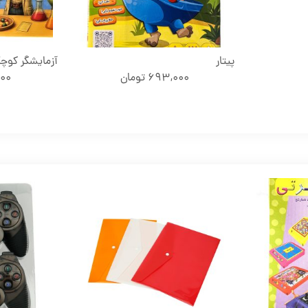
پیتار
آزمایشگر کوچک 60 آز
693,000
تومان
00