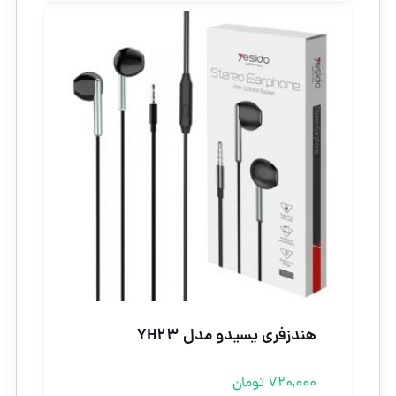
هندزفری یسیدو مدل YH23
720,000
تومان