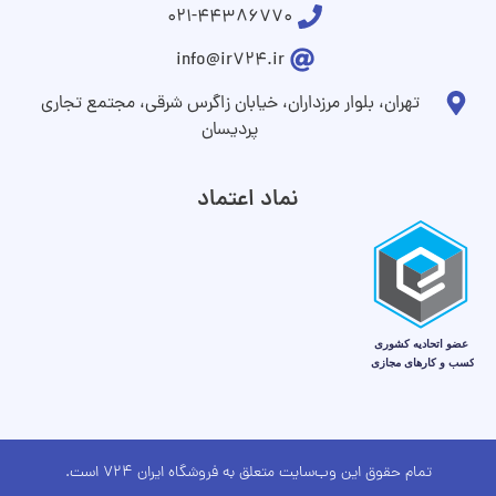
021-44386770
info@ir724.ir
تهران، بلوار مرزداران، خیابان زاگرس شرقی، مجتمع تجاری
پردیسان
نماد اعتماد
تمام حقوق این وب‌سایت متعلق به فروشگاه ایران 724 است.