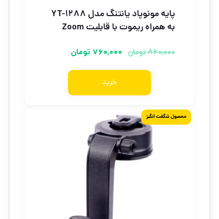
پایه مونوپاد یانتنگ مدل YT-1288
به همراه ریموت با قابلیت Zoom
760,000
تومان
860,000
تومان
خرید
محصول شگفت انگیز