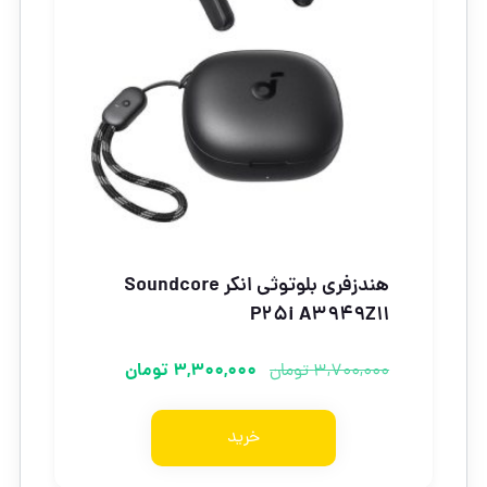
هندزفری بلوتوثی انکر Soundcore
P25i A3949Z11
3,300,000
تومان
3,700,000
تومان
خرید