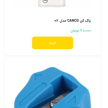
پاک کن CANCO مدل ۰6
60,000
تومان
خرید